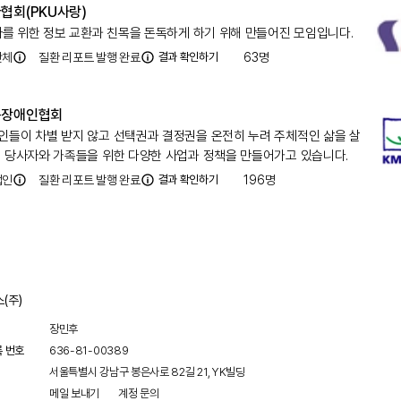
협회(PKU사랑)
아를 위한 정보 교환과 친목을 돈독하게 하기 위해 만들어진 모임입니다.
단체
질환 리포트 발행 완료
결과 확인하기
63
명
육장애인협회
들이 차별 받지 않고 선택권과 결정권을 온전히 누려 주체적인 삶을 살
 당사자와 가족들을 위한 다양한 사업과 정책을 만들어가고 있습니다.
법인
질환 리포트 발행 완료
결과 확인하기
196
명
(주)
장민후
록 번호
636-81-00389
서울특별시 강남구 봉은사로 82길 21, YK빌딩
메일 보내기
계정 문의