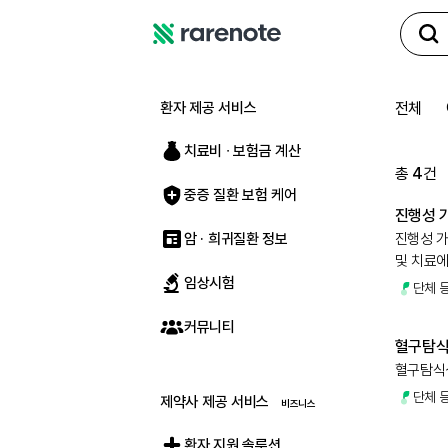
레
어
노
환자 제공 서비스
전체
트
치료비 ∙ 보험금 계산
총
4
건
중증 질환 보험 케어
진행성 
암 · 희귀질환 정보
진행성 
및 치료에
임상시험
단체 
커뮤니티
혈구탐식
혈구탐식
단체 
제약사 제공 서비스
환자 지원 솔루션