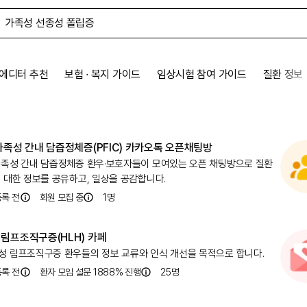
에디터 추천
보험 ∙ 복지 가이드
임상시험 참여 가이드
질환 정보
가족성 간내 담즙정체증(PFIC) 카카오톡 오픈채팅방
가족성 간내 담즙정체증 환우·보호자들이 모여있는 오픈 채팅방으로 질환
 대한 정보를 공유하고, 일상을 공감합니다.
등록 전
회원 모집 중
1
명
림프조직구증(HLH) 카페
성 림프조직구증 환우들의 정보 교류와 인식 개선을 목적으로 합니다.
등록 전
환자 모임 설문 1888% 진행
25
명