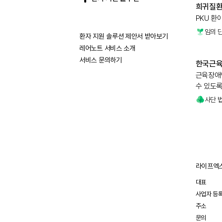
희귀질환
PKU 환
임의 
환자 지원 솔루션 제안서 받아보기
레어노트 서비스 소개
서비스 문의하기
한국근
근육장애인
수 있도록
사단 
라이프엑스
대표
사업자 등
주소
문의