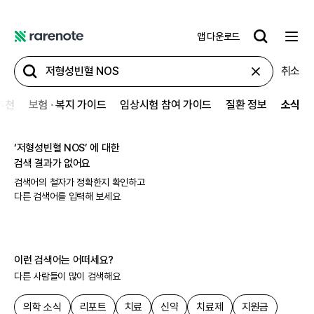
앱 다운로드
레
어
취소
노
트
추천
보험 ∙ 복지 가이드
임상시험 참여 가이드
질환 정보
소식
‘
저형성빈혈 NOS
’ 에 대한
검색 결과가 없어요
검색어의 철자가 정확한지 확인하고
다른 검색어를 입력해 보세요
이런 검색어는 어떠세요?
다른 사람들이 많이 검색해요
의학 소식
리포트
치료
신약
치료제
지원금