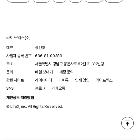
라이프엑스(주)
대표
장민후
사업자 등록 번호
636-81-00389
주소
서울특별시 강남구 봉은사로 82길 21, YK빌딩
문의
메일 보내기
계정 문의
관련 사이트
레어데이터
마미톡
인재 영입
라이프엑스
SNS
블로그
카카오톡
개인정보 처리방침
© LifeX, inc. All Rights Reserved.