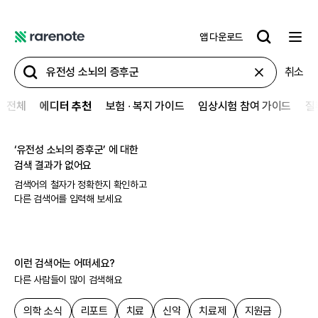
앱 다운로드
레
어
취소
노
트
전체
에디터 추천
보험 ∙ 복지 가이드
임상시험 참여 가이드
질
‘
유전성 소뇌의 증후군
’ 에 대한
검색 결과가 없어요
검색어의 철자가 정확한지 확인하고
다른 검색어를 입력해 보세요
이런 검색어는 어떠세요?
다른 사람들이 많이 검색해요
의학 소식
리포트
치료
신약
치료제
지원금