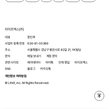
라이프엑스(주)
대표
장민후
사업자 등록 번호
636-81-00389
주소
서울특별시 강남구 봉은사로 82길 21, YK빌딩
문의
메일 보내기
계정 문의
관련 사이트
레어데이터
마미톡
인재 영입
라이프엑스
SNS
블로그
카카오톡
개인정보 처리방침
© LifeX, inc. All Rights Reserved.