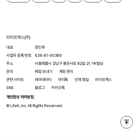
라이프엑스(주)
대표
장민후
사업자 등록 번호
636-81-00389
주소
서울특별시 강남구 봉은사로 82길 21, YK빌딩
문의
메일 보내기
계정 문의
관련 사이트
레어데이터
마미톡
인재 영입
라이프엑스
SNS
블로그
카카오톡
개인정보 처리방침
© LifeX, inc. All Rights Reserved.