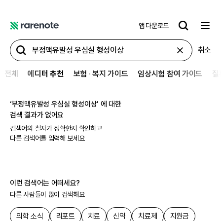
앱 다운로드
레
어
취소
노
트
전체
에디터 추천
보험 ∙ 복지 가이드
임상시험 참여 가이드
질
‘
부정맥유발성 우심실 형성이상
’ 에 대한
검색 결과가 없어요
검색어의 철자가 정확한지 확인하고
다른 검색어를 입력해 보세요
이런 검색어는 어떠세요?
다른 사람들이 많이 검색해요
의학 소식
리포트
치료
신약
치료제
지원금