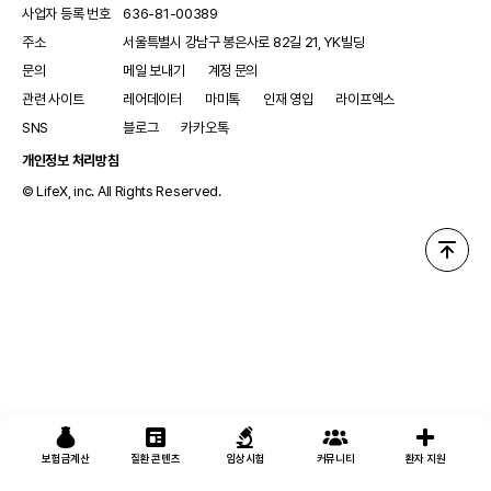
사업자 등록 번호
636-81-00389
주소
서울특별시 강남구 봉은사로 82길 21, YK빌딩
문의
메일 보내기
계정 문의
관련 사이트
레어데이터
마미톡
인재 영입
라이프엑스
SNS
블로그
카카오톡
개인정보 처리방침
© LifeX, inc. All Rights Reserved.
보험금계산
질환 콘텐츠
임상시험
커뮤니티
환자 지원