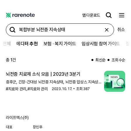
앱 다운로드
레
어
취소
노
트
전체
에디터 추천
보험 ∙ 복지 가이드
임상시험 참여 가이드
질
총
1
건
최신순
조회수순
뇌전증 치료제 소식 모음 | 2023년 3분기
증후군, 긴장-간대성 뇌전증 지속상태, 뇌전증 압상스 지속상태,
뇌전증 지속상태, 대발작 뇌전증 지속상태,
복합부분 뇌전증
,
#치료와 관리
#치료와 관리
2023. 10. 17.
조회
387
지속상태
, 소발작 뇌전증 지속상태, DNM1 유전자 관련 뇌병증,
앤젤만 증후군 환자에게 발행되는 소식이에요. 7월
라이프엑스(주)
대표
장민후