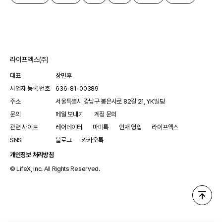
라이프엑스(주)
대표
장민후
사업자 등록 번호
636-81-00389
주소
서울특별시 강남구 봉은사로 82길 21, YK빌딩
문의
메일 보내기
계정 문의
관련 사이트
레어데이터
마미톡
인재 영입
라이프엑스
SNS
블로그
카카오톡
개인정보 처리방침
© LifeX, inc. All Rights Reserved.