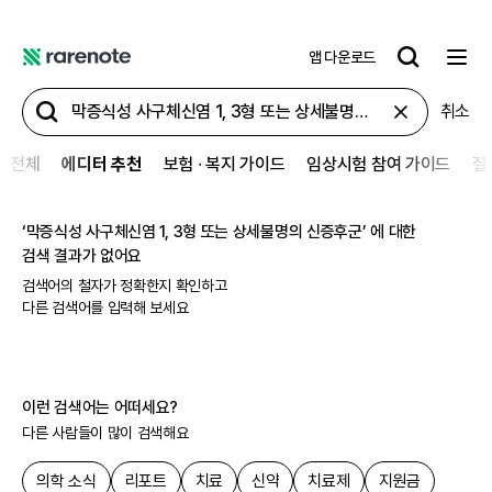
앱 다운로드
레
어
취소
노
트
전체
에디터 추천
보험 ∙ 복지 가이드
임상시험 참여 가이드
질
‘
막증식성 사구체신염 1, 3형 또는 상세불명의 신증후군
’ 에 대한
검색 결과가 없어요
검색어의 철자가 정확한지 확인하고
다른 검색어를 입력해 보세요
이런 검색어는 어떠세요?
다른 사람들이 많이 검색해요
의학 소식
리포트
치료
신약
치료제
지원금