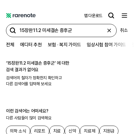
앱 다운로드
레
어
취소
노
트
전체
에디터 추천
보험 ∙ 복지 가이드
임상시험 참여 가이드
‘
15장완11.2 미세결손 증후군
’ 에 대한
검색 결과가 없어요
검색어의 철자가 정확한지 확인하고
다른 검색어를 입력해 보세요
이런 검색어는 어떠세요?
다른 사람들이 많이 검색해요
의학 소식
리포트
치료
신약
치료제
지원금