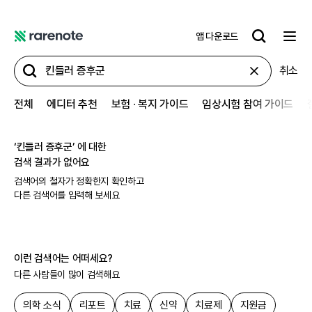
앱 다운로드
레
어
취소
노
트
전체
에디터 추천
보험 ∙ 복지 가이드
임상시험 참여 가이드
‘
킨들러 증후군
’ 에 대한
검색 결과가 없어요
검색어의 철자가 정확한지 확인하고
다른 검색어를 입력해 보세요
이런 검색어는 어떠세요?
다른 사람들이 많이 검색해요
의학 소식
리포트
치료
신약
치료제
지원금