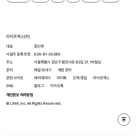
라이프엑스(주)
대표
장민후
사업자 등록 번호
636-81-00389
주소
서울특별시 강남구 봉은사로 82길 21, YK빌딩
문의
메일 보내기
계정 문의
관련 사이트
레어데이터
마미톡
인재 영입
라이프엑스
SNS
블로그
카카오톡
개인정보 처리방침
© LifeX, inc. All Rights Reserved.