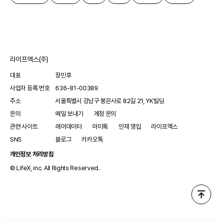
라이프엑스(주)
대표
장민후
사업자 등록 번호
636-81-00389
주소
서울특별시 강남구 봉은사로 82길 21, YK빌딩
문의
메일 보내기
계정 문의
관련 사이트
레어데이터
마미톡
인재 영입
라이프엑스
SNS
블로그
카카오톡
개인정보 처리방침
© LifeX, inc. All Rights Reserved.