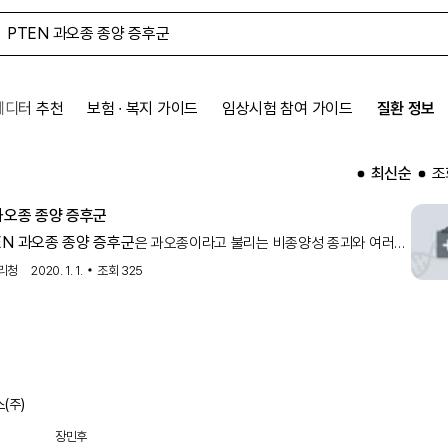
에디터 추천
보험 ∙ 복지 가이드
임상시험 참여 가이드
질환 정보
최신순
조
 과오종 종양 증후군
EN 과오종 종양 증후군
은 과오종이라고 불리는 비종양성 종괴와 여러
, 특히 유방암, 갑상샘암, 자궁내막암의 발병위험도가
리청
2020. 1. 1.
조회
325
(주)
장민후