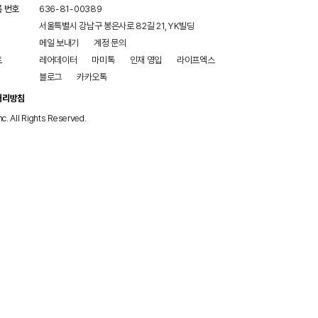
록 번호
636-81-00389
서울특별시 강남구 봉은사로 82길 21, YK빌딩
메일 보내기
계정 문의
트
레어데이터
마미톡
인재 영입
라이프엑스
블로그
카카오톡
처리방침
nc. All Rights Reserved.