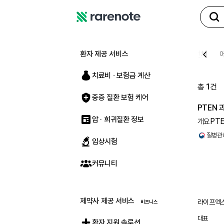
레
어
노
환자 제공 서비스
전체
트
치료비 ∙ 보험금 계산
총
1
건
중증 질환 보험 케어
PTEN
암 · 희귀질환 정보
PT
개요
종류의 암
질병관
임상시험
커뮤니티
제약사 제공 서비스
라이프엑스
대표
환자 지원 솔루션