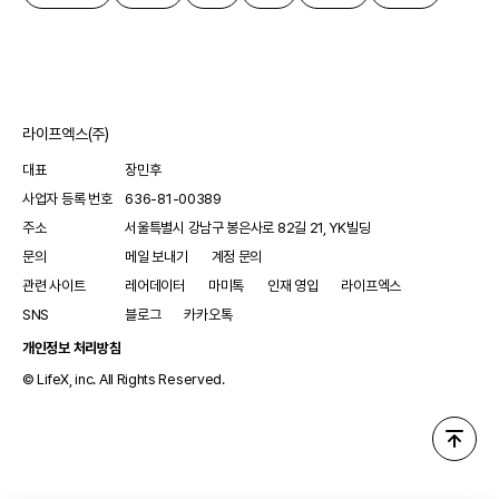
라이프엑스(주)
대표
장민후
사업자 등록 번호
636-81-00389
주소
서울특별시 강남구 봉은사로 82길 21, YK빌딩
문의
메일 보내기
계정 문의
관련 사이트
레어데이터
마미톡
인재 영입
라이프엑스
SNS
블로그
카카오톡
개인정보 처리방침
© LifeX, inc. All Rights Reserved.