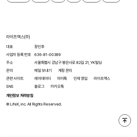
라이프엑스(주)
대표
장민후
사업자 등록 번호
636-81-00389
주소
서울특별시 강남구 봉은사로 82길 21, YK빌딩
문의
메일 보내기
계정 문의
관련 사이트
레어데이터
마미톡
인재 영입
라이프엑스
SNS
블로그
카카오톡
개인정보 처리방침
© LifeX, inc. All Rights Reserved.