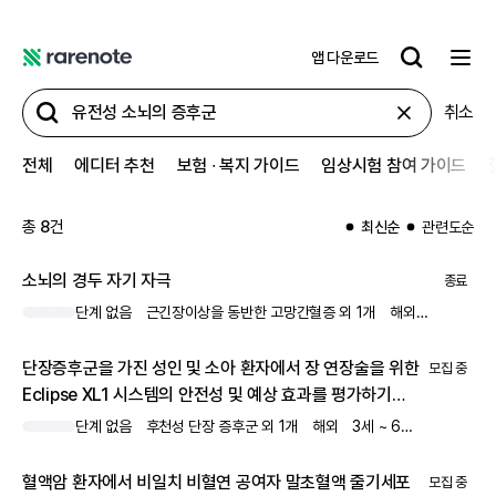
앱 다운로드
레
어
취소
노
트
전체
에디터 추천
보험 ∙ 복지 가이드
임상시험 참여 가이드
총
8
건
최신순
관련도순
소뇌의 경두 자기 자극
종료
단계 없음
근긴장이상을 동반한 고망간혈증 외 1개
해외
15세 ~ 6
단장증후군을 가진 성인 및 소아 환자에서 장 연장술을 위한
모집 중
Eclipse XL1 시스템의 안전성 및 예상 효과를 평가하기
위한 타당성 연구
단계 없음
후천성 단장 증후군 외 1개
해외
3세 ~ 65세
남녀 모두
혈액암 환자에서 비일치 비혈연 공여자 말초혈액 줄기세포
모집 중