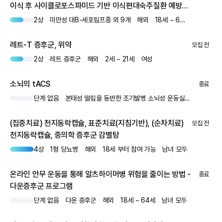
이식 후 사이클로포스파미드 기반 이식편대숙주질환 예방을
연구하기 위한 플랫폼 프로토콜
2상
미만성 대B-세포림프종 외 9개
해외
18세 ~ 66세
남녀 모두
레트-T 증후군, 위약
모집 전
2상
레트 증후군
해외
2세 ~ 21세
여성
소뇌의 tACS
종료
단계 없음
본태성 떨림을 동반한 조기발병 소뇌성 운동실조
해외
1
(집중치료) 천지동락캡슐, 표준치료(지침기반), (순차치료)
모집 전
천지동락캡슐, 중의학 증후군 감별탕
4상
1형 당뇨병
해외
18세 부터 참여 가능
남녀 모두
온라인 안무 운동을 통해 알츠하이머병 위험을 줄이는 방법 -
종료
다운증후군 프로그램
단계 없음
다운 증후군
해외
18세 ~ 64세
남녀 모두