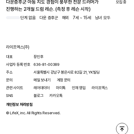
다운증후군 아동 지도 경험이 풍부한 전문 드러머가
모집 중
진행하는 2개월 드럼 레슨. (측정 후 레슨 시작)
단계 없음
다운 증후군
해외
7세 ~ 15세
남녀 모두
라이프엑스(주)
대표
장민후
사업자 등록 번호
636-81-00389
주소
서울특별시 강남구 봉은사로 82길 21, YK빌딩
문의
메일 보내기
계정 문의
관련 사이트
레어데이터
마미톡
인재 영입
라이프엑스
SNS
블로그
카카오톡
개인정보 처리방침
© LifeX, inc. All Rights Reserved.