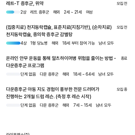
레트-T 증후군, 위약
모집 전
2상
레트 증후군
해외
2세 ~ 21세
여성
(집중치료) 천지동락캡슐, 표준치료(지침기반), (순차치료)
모집 전
천지동락캡슐, 중의학 증후군 감별탕
4상
1형 당뇨병
해외
18세 부터 참여 가능
남녀 모두
온라인 안무 운동을 통해 알츠하이머병 위험을 줄이는 방법 -
종료
다운증후군 프로그램
단계 없음
다운 증후군
해외
18세 ~ 64세
남녀 모두
다운증후군 아동 지도 경험이 풍부한 전문 드러머가
모집 중
진행하는 2개월 드럼 레슨. (측정 후 레슨 시작)
단계 없음
다운 증후군
해외
7세 ~ 15세
남녀 모두
라이프엑스(주)