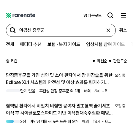
앱 다운로드
레
어
취소
노
트
전체
에디터 추천
보험 ∙ 복지 가이드
임상시험 참여 가이드
총
6
건
최신순
관련도순
단장증후군을 가진 성인 및 소아 환자에서 장 연장술을 위한
모집 중
Eclipse XL1 시스템의 안전성 및 예상 효과를 평가하기
위한 타당성 연구
단계 없음
후천성 단장 증후군 외 1개
해외
3세 ~ 65세
남녀 모두
혈액암 환자에서 비일치 비혈연 공여자 말초혈액 줄기세포
모집 중
이식 후 사이클로포스파미드 기반 이식편대숙주질환 예방을
연구하기 위한 플랫폼 프로토콜
2상
미만성 대B-세포림프종 외 9개
해외
18세 ~ 66세
남녀 모두