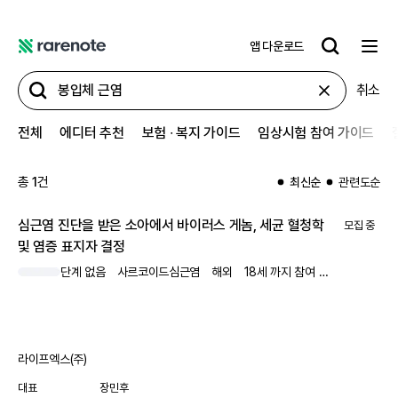
앱 다운로드
레
어
취소
노
트
전체
에디터 추천
보험 ∙ 복지 가이드
임상시험 참여 가이드
총
1
건
최신순
관련도순
심근염 진단을 받은 소아에서 바이러스 게놈, 세균 혈청학
모집 중
및 염증 표지자 결정
단계 없음
사르코이드심근염
해외
18세 까지 참여 가능
남녀 모두
라이프엑스(주)
대표
장민후