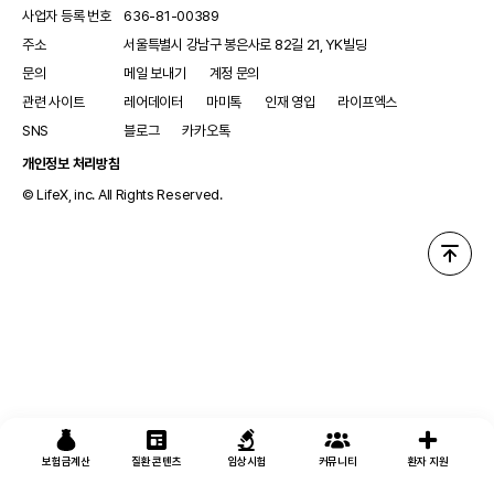
사업자 등록 번호
636-81-00389
주소
서울특별시 강남구 봉은사로 82길 21, YK빌딩
문의
메일 보내기
계정 문의
관련 사이트
레어데이터
마미톡
인재 영입
라이프엑스
SNS
블로그
카카오톡
개인정보 처리방침
© LifeX, inc. All Rights Reserved.
보험금계산
질환 콘텐츠
임상시험
커뮤니티
환자 지원